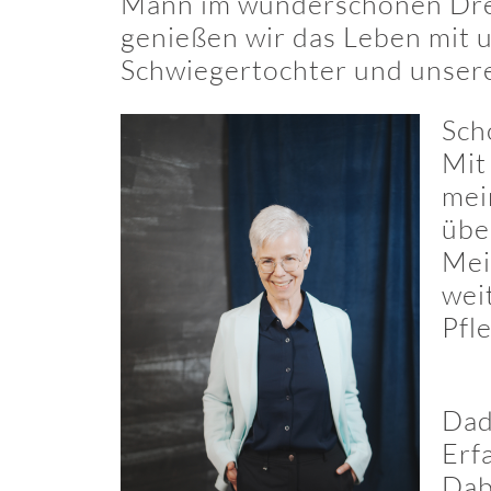
Mann im wunderschönen Drei
genießen wir das Leben mit 
Schwiegertochter und unser
Sch
Mit
mei
übe
Mei
wei
Pfl
Dad
Erf
Dab