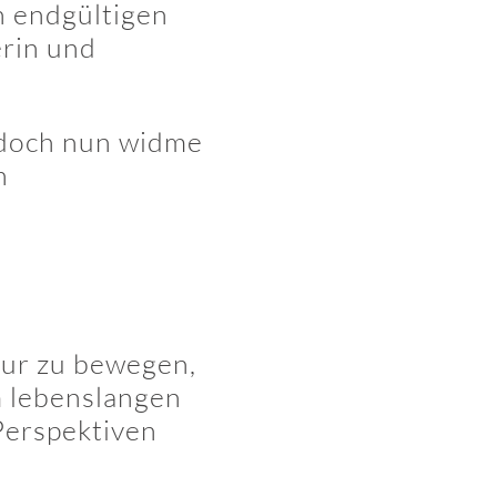
n endgültigen
erin und
, doch nun widme
n
tur zu bewegen,
m lebenslangen
Perspektiven