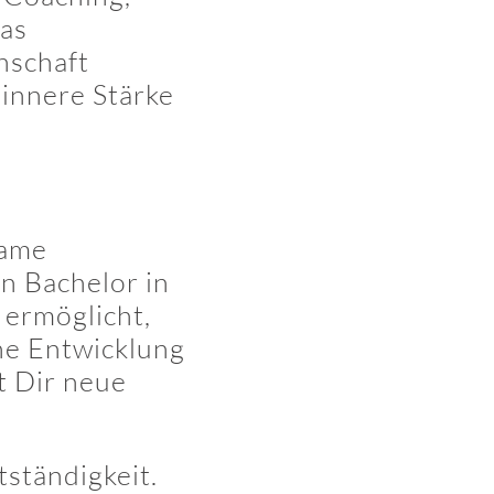
das
enschaft
 innere Stärke
same
n Bachelor in
 ermöglicht,
he Entwicklung
t Dir neue
tständigkeit.