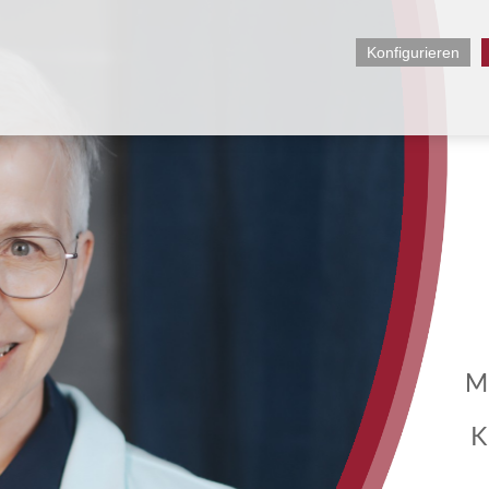
Konfigurieren
M
K